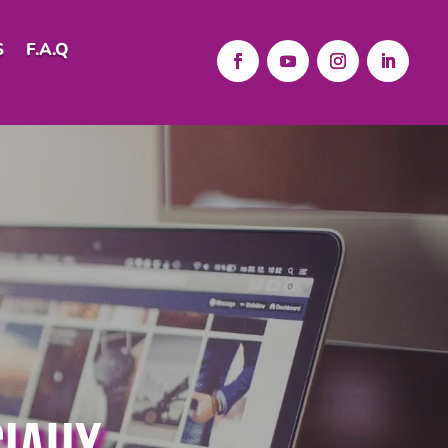
S
F.A.Q