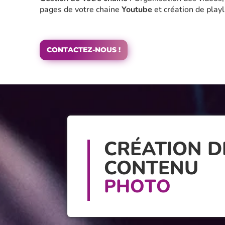
pages de votre chaine
Youtube
et création de playl
CONTACTEZ-NOUS !
CRÉATION D
CONTENU
P
H
O
T
O